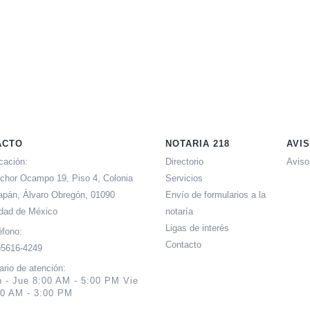
ACTO
NOTARIA 218
AVI
cación:
Directorio
Aviso
chor Ocampo 19, Piso 4, Colonia
Servicios
apán, Álvaro Obregón, 01090
Envío de formularios a la
dad de México
notaría
Ligas de interés
éfono:
Contacto
)5616-4249
ario de atención:
n - Jue 8:00 AM - 5:00 PM Vie
00 AM - 3:00 PM