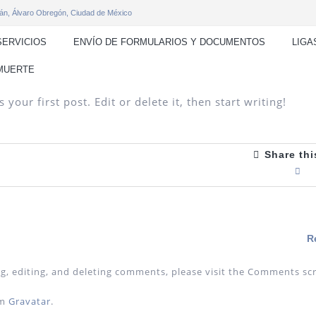
án, Álvaro Obregón, Ciudad de México
SERVICIOS
ENVÍO DE FORMULARIOS Y DOCUMENTOS
LIGA
 MUERTE
our first post. Edit or delete it, then start writing!
Share thi
R
g, editing, and deleting comments, please visit the Comments sc
om
Gravatar
.